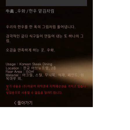
​牛畵 _우화 /한우 맡김차림
우리의 한우를 한 폭의 그림처럼 풀어냅니다.
​감각적인 굽다 식구들이 만들어 내는 또 하나의 그
림.
오감을 만족하게 하는 곳. 우화.
Usage : Korean Steak Dining
Location : 판교 아브뉴프랑, 2층
Floor Area : 150㎡
Material : 아크릴, 스틸, 무늬목, 석재, 페인트, 원
목마루 외.
상기 내용은 (주)이공이 저작권과 지적재산권을 가지고 있습니
다.
상업용으로 사용할 수 없음을 알려드립니다.
< 돌아가기
이공| LEEGONG Corp.| Interior Studio
T:
1800.3620
F:
070.7614.3610